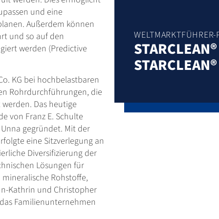
upassen und eine
u planen. Außerdem können
WELTMARKTFÜHRER-
hrt und so auf den
STARCLEAN®
agiert werden (Predictive
STARCLEAN®
 Co. KG bei hochbelastbaren
ten Rohrdurchführungen, die
zt werden. Das heutige
e von Franz E. Schulte
n Unna gegründet. Mit der
folgte eine Sitzverlegung an
erliche Diversifizierung der
echnischen Lösungen für
 mineralische Rohstoffe,
nn-Kathrin und Christopher
 in das Familienunternehmen