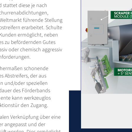
stattet diese je nach
Schurrenabdichtungen,
 Weltmarkt führende Stellung
treifern erarbeitet. Schulte
n Kunden ermöglicht, neben
des zu befördernden Gutes
rasiv oder chemisch aggressiv
nforderungen.
eichermaßen schonende
s Abstreifers, der aus
n und/oder speziellen
sdauer des Förderbands
mente kann werkzeuglos
pektionstür den Zugang.
italen Verknüpfung über eine
er angepasst und der
üft werden. Dies ermöglicht