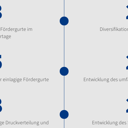
3
 Fördergurte im
Diversifikat
rtage
5
r einlagige Fördergurte
Entwicklung des umf
8
ige Druckverteilung und
Entwicklung des 