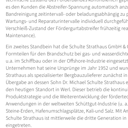
es den Kunden die Abstreifer-Spannung automatisch anz
Bandreinigung zeitintervall- oder beladungsabhängig z
Wartungs- und Reparaturintervalle individuell durchgefü
Verschleiß-Zustand der Fördergurtabstreifer frühzeitig re
Maintenance).
Ein zweites Standbein hat die Schulte Strathaus GmbH &
Formteilen für den Brandschutz bei gas- und wasserdich
u.a. im Schiffbau oder in der Offshore-Industrie eingeset
Unternehmen hat seine Ursprünge im Jahr 1952 und wurd
Strathaus als spezialisierter Bergbauzulieferer zunächst i
Übergabe an dessen Sohn Dr. Michael Schulte Strathaus er
den heutigen Standort in Werl. Dieser betrieb die kontinui
Produktstrategie und die Weiterentwicklung der fördert
Anwendungen in der weltweiten Schüttgut-Industrie (u. a.
Steine-Erden, Hafenumschlagsplätze, Kali-und Salz. Mit A
Schulte Strathaus ist mittlerweile die dritte Generation
eingetreten.