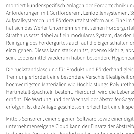
montiert kundenspezifisch Anlagen der Fördertechnik und 
Anforderungen mit Gurtförderern, Lenkrollensystemen, 
Aufprallsystemen und Fördergurtabstreifern aus. Eine im
hat sich das Werler Unternehmen mit seinen Fördergurtabs
Strathaus setzt dabei auf ein modulares System, das de
Reinigung des Fördergurtes auch auf die Eigenschaften 
einzugehen. Dieses kann stark erhitzt, ebenso klebrig, ab
sein. Lebensmittel wiederum haben besondere Hygienea
Die rückstandslose und für Produkt und Förderband gl
Trennung erfordert eine besondere Verschleißfestigkeit de
hochwertigsten Materialien wie Hochleistungs-Polyuretha
Hartmetall-Spachteln besteht. Hierdurch wird die Leben
erhöht. Die Wartung und der Wechsel der Abstreifer-Seg
erfolgen. Ist die Anlage geschlossen, erleichtert eine Ins
Mittels Sensoren, einer eigenen Software sowie einer dig
unternehmenseigene Cloud kann der Einsatz der Abstreif
technische Zustand des Förderbandes kontinuierlich gepr