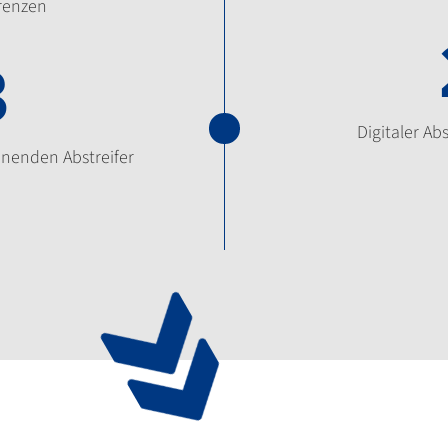
renzen
3
Digitaler A
onenden Abstreifer