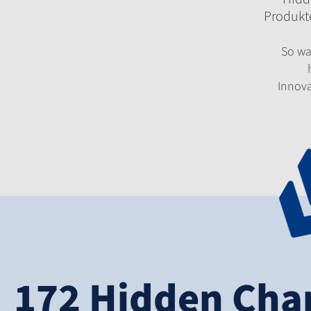
Produkte
So wa
Innova
172 Hidden Ch