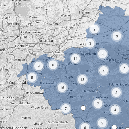
2
3
3
9
14
6
9
2
4
5
13
16
2
7
7
4
2
6