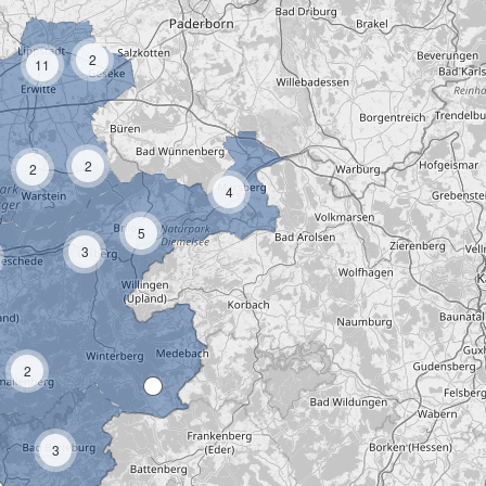
2
11
2
2
4
5
3
2
3