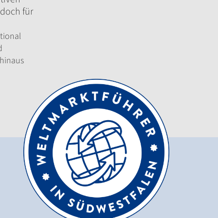
 doch für
tional
d
 hinaus