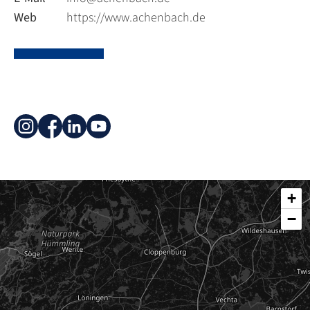
Web
https://www.achenbach.de
+
−