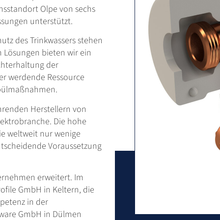
nsstandort Olpe von sechs
ssungen unterstützt.
tz des Trinkwassers stehen
en Lösungen bieten wir ein
chterhaltung der
per werdende Ressource
 Spülmaßnahmen.
hrenden Herstellern von
lektrobranche. Die hohe
ie weltweit nur wenige
 entscheidende Voraussetzung
ernehmen erweitert. Im
ofile GmbH in Keltern, die
mpetenz in der
ftware GmbH in Dülmen