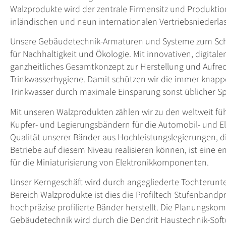
Walzprodukte wird der zentrale Firmensitz und Produktio
inländischen und neun internationalen Vertriebsniederla
Unsere Gebäudetechnik-Armaturen und Systeme zum Schu
für Nachhaltigkeit und Ökologie. Mit innovativen, digital
ganzheitliches Gesamtkonzept zur Herstellung und Aufre
Trinkwasserhygiene. Damit schützen wir die immer knap
Trinkwasser durch maximale Einsparung sonst üblicher
Mit unseren Walzprodukten zählen wir zu den weltweit fü
Kupfer- und Legierungsbändern für die Automobil- und E
Qualität unserer Bänder aus Hochleistungslegierungen, d
Betriebe auf diesem Niveau realisieren können, ist eine
für die Miniaturisierung von Elektronikkomponenten.
Unser Kerngeschäft wird durch angegliederte Tochterunt
Bereich Walzprodukte ist dies die Profiltech Stufenbandpr
hochpräzise profilierte Bänder herstellt. Die Planungsko
Gebäudetechnik wird durch die Dendrit Haustechnik-So