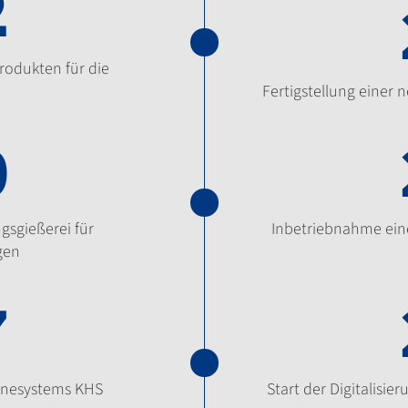
2
rodukten für die
Fertigstellung einer
0
gsgießerei für
Inbetriebnahme ein
gen
7
enesystems KHS
Start der Digitalisie