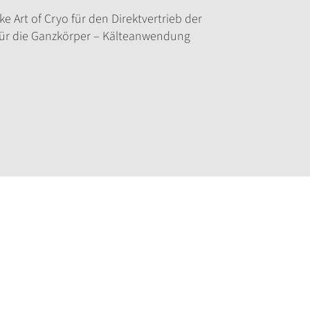
 Art of Cryo für den Direktvertrieb der
ür die Ganzkörper – Kälteanwendung