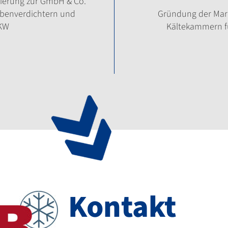
ierung zur GmbH & Co.
ubenverdichtern und
Gründung der Marke
 KW
Kältekammern f
Kontakt