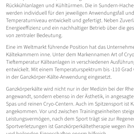
Rückkühlanlagen und Kühltürmen. Die in Sundern-Hachen
werden individuell für den jeweiligen Anwendungsfall un
Temperaturniveau entwickelt und gefertigt. Neben Zuverlä
Energieeffizienz und ein nachhaltiger Betrieb über die 
von zentraler Bedeutung.
Eine im Weltmarkt führende Position hat das Unternehme
Kältekammern inne. Unter dem Markennamen Art of Cryo
Tieftemperatur Kälteanlagen in verschiedenen Ausführun
entwickelt. Mit einem Temperaturspektrum bis -110 Grad C
in der Ganzkörper-Kälte-Anwendung eingesetzt.
Ganzkörperkälte wird nicht nur in der Medizin bei der 
angewandt, sondern ebenso in der Ästhetik, in angesagte
Spas und reinen Cryo-Centern. Auch im Spitzensport ist K
angekommen. Vor und zwischen Trainingseinheiten steiger
Leistungsvermögen, nach dem Sport trägt sie zur Regener
Sportverletzungen ist Ganzkörperkältetherapie wegen 
und heilenden Eigenschaften enorm hilfreich.