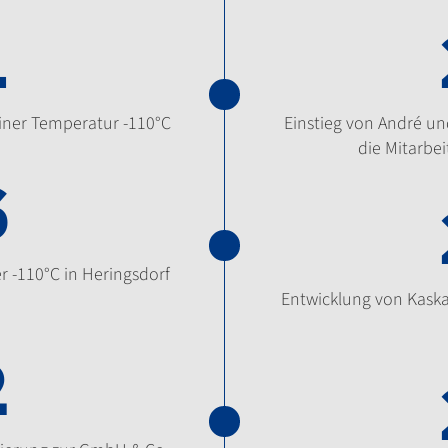
1
iner Temperatur -110°C
Einstieg von André u
die Mitarbei
6
 -110°C in Heringsdorf
Entwicklung von Kaska
2