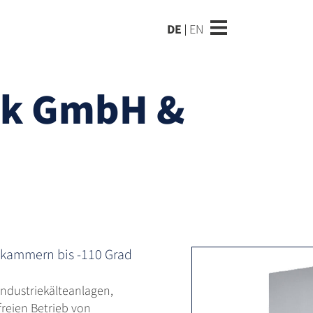
DE
EN
ik GmbH &
tekammern bis -110 Grad
Industriekälteanlagen,
freien Betrieb von